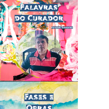
Palavras
do Curador
Fernando Guimarães
Fases e
Obras