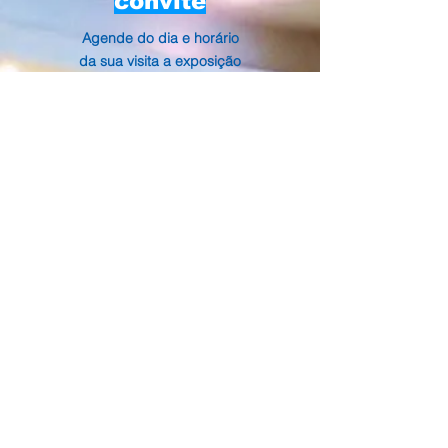
convite
Agende do dia e horário
da sua visita a exposição
retirando o ingresso na
página do Sympla sem
nenhum custo.
Retire aqui!
Atelie e