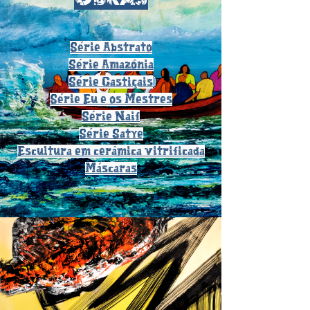
Série Abstrato
Série Amazônia
Série Castiçais
Série Eu e os Mestres
Série Naif
Série Satye
Escultura em cerâmica vitrificada
Máscaras