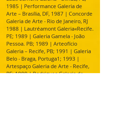
1985 | Performance Galeria de
Arte – Brasília, DF, 1987 | Concorde
Galeria de Arte - Rio de Janeiro, RJ
1988 | Lautréamont Galeria«Recife.
PE; 1989 | Galeria Gamela - João
Pessoa. PB; 1989 | Arteofício
Galeria – Recife, PB; 1991 | Galeria
Belo - Braga, Portuga1; 1993 |
Artespaço Galeria de Arte - Recife,
PE; 1999 | Rodrigues Galeria de
Artes – Recife, PE; 2000 | M.I.S.A. -
Alagoas, AL; 2004 | Segundo Jardim
– Recife, PE; 2006 | Museu do
Estado - PE; 2008 | Espaço Ferreira -
Recife-PE 2018 / Museu do Estado
de Pernambuco - Recife-PE / 50
Anos Ferreira de Arte - Galeria
Janete Costa - Recife-PE; 2022.