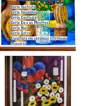
Série Abstrato
Série Amazônia
Série Castiçais
Série Eu e os Mestres
Série Naif
Série Satye
Escultura em cerâmica vitrificada
Máscaras