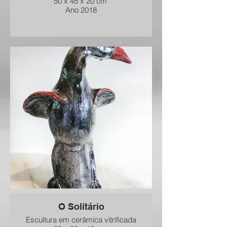
50 x 45 x 20 cm
Ano 2018
O Solitário
Escultura em cerâmica vitrificada