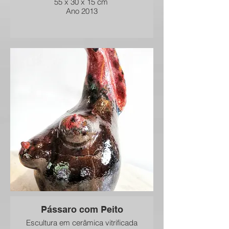
55 x 30 x 15 cm
Ano 2013
Pássaro com Peito
Escultura em cerâmica vitrificada