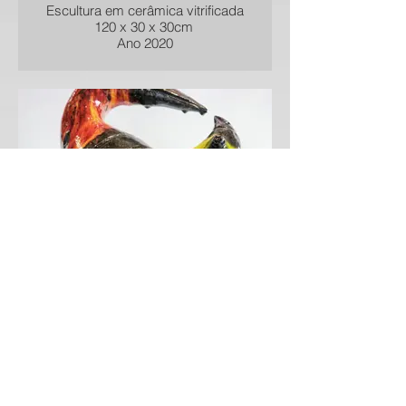
Escultura em cerâmica vitrificada
120 x 30 x 30cm
Ano 2020
Mutação
Escultura em cerâmica vitrificada