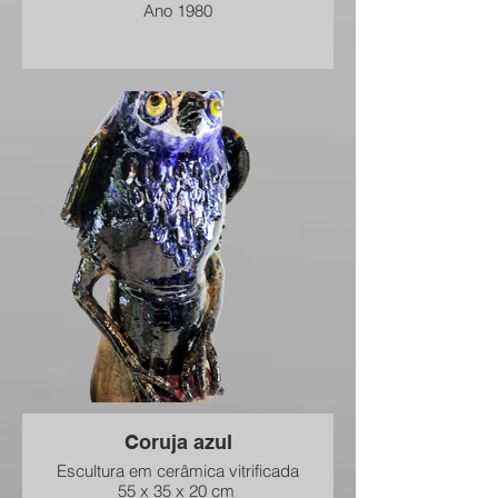
Ano 1980
Coruja azul
Escultura em cerâmica vitrificada
55 x 35 x 20 cm