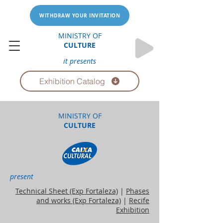
WITHDRAW YOUR INVITATION
MINISTRY OF
CULTURE
it presents
Exhibition Catalog
MINISTRY OF
CULTURE
present
Technical Sheet (Exp Fortaleza)
|
Phases
and works (Exp Fortaleza)
|
Recife
Exhibition