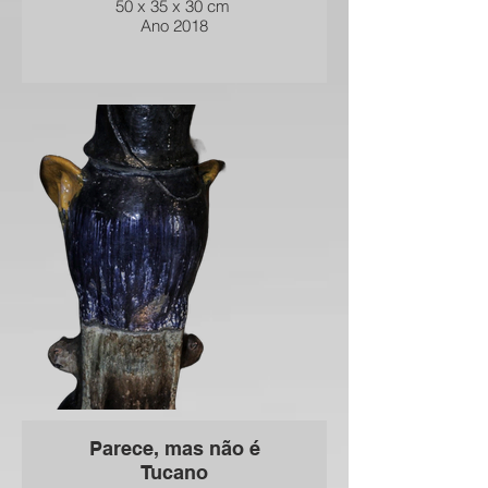
50 x 35 x 30 cm
Ano 2018
Parece, mas não é
Tucano