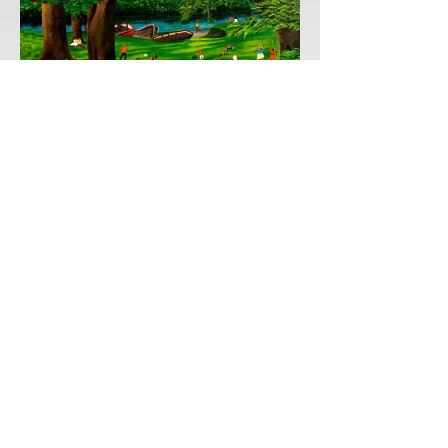
Piquenique
Acrílico sobre tela
180 x 140 cm
Ano 1997