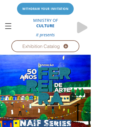
WITHDRAW YOUR INVITATION
MINISTRY OF
CULTURE
it presents
Exhibition Catalog
NAIF Series