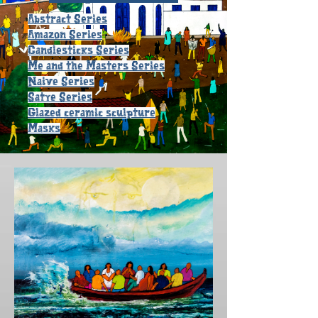
Abstract Series
Amazon Series
Candlesticks Series
Me and the Masters Series
Naive Series
Satye Series
Glazed ceramic sculpture
Masks