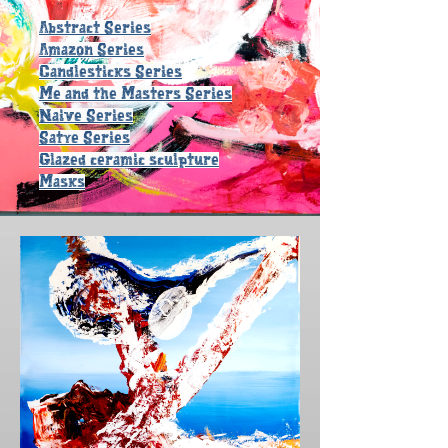
Abstract Series
Amazon Series
Candlesticks Series
Me and the Masters Series
Naive Series
Satye Series
Glazed ceramic sculpture
Masks