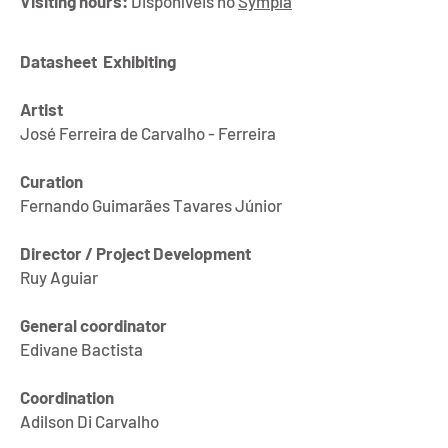
Visiting hours:
Disponíveis no
Sympla
Datasheet ​ Exhibiting
Artist
José Ferreira de Carv
alho
- Ferreira
Curation
Fernando Guimarães Tavares Júnior
Director / Project Development
Ruy Aguiar
General coordinator
Edivane Bactista
Coordination
Adilson Di Carvalho