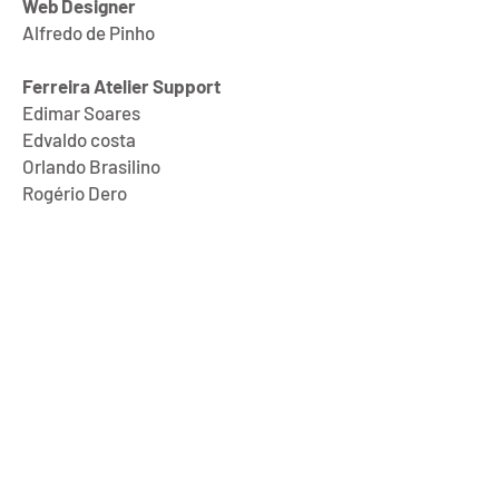
Web Designer
Alfredo de Pinho
Ferreira Atelier Support
Edimar Soares
Edvaldo costa
Orlando Brasilino
Rogério Dero
Production Assistance
Adeilda Gomes
Alexsando Belo
Fagner Leite
Sponsorship
Toyota é Toyolex
Atiaia Renováveis
MV - Mais Valor para a Saúde